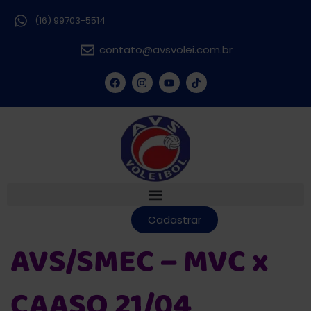
(16) 99703-5514
contato@avsvolei.com.br
Cadastrar
AVS/SMEC – MVC x
CAASO 21/04