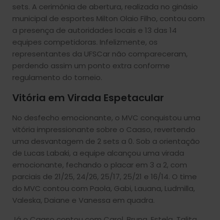
sets. A cerimônia de abertura, realizada no ginásio
municipal de esportes Milton Olaio Filho, contou com
a presença de autoridades locais e 13 das 14
equipes competidoras. Infelizmente, os
representantes da UFSCar não compareceram,
perdendo assim um ponto extra conforme
regulamento do torneio.
Vitória em Virada Espetacular
No desfecho emocionante, o MVC conquistou uma
vitória impressionante sobre o Caaso, revertendo
uma desvantagem de 2 sets a 0. Sob a orientação
de Lucas Labaki, a equipe alcançou uma virada
emocionante, fechando o placar em 3 a 2, com
parciais de 21/25, 24/26, 25/17, 25/21 e 16/14. O time
do MVC contou com Paola, Gabi, Lauana, Ludmilla,
Valeska, Daiane e Vanessa em quadra.
Já o Caaso contou com Carol, Bruna, Estela, Talita,