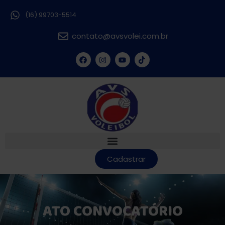
(16) 99703-5514
contato@avsvolei.com.br
Cadastrar
ATO CONVOCATÓRIO